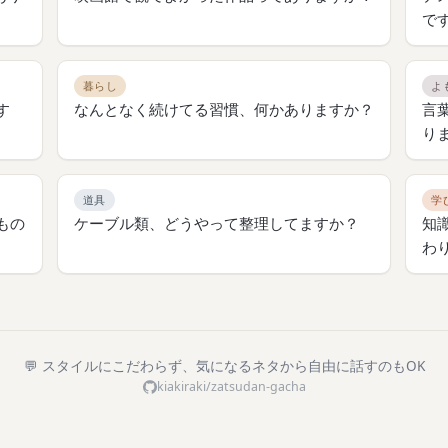
で
暮らし
よ
す
なんとなく続けてる習慣、何かありますか？
言
り
道具
学
もの
ケーブル類、どうやって整理してますか？
知
わ
💬 スタイルにこだわらず、気になるネタから自由に話すのもOK
kiakiraki/zatsudan-gacha